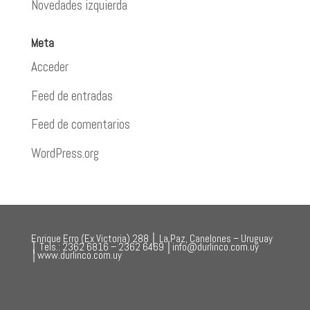
Novedades izquierda
Meta
Acceder
Feed de entradas
Feed de comentarios
WordPress.org
Enrique Erro (Ex Victoria) 288 │ La Paz, Canelones – Uruguay
│ Tels.: 2362 6816 – 2362 6469 │info@durlinco.com.uy
│www.durlinco.com.uy