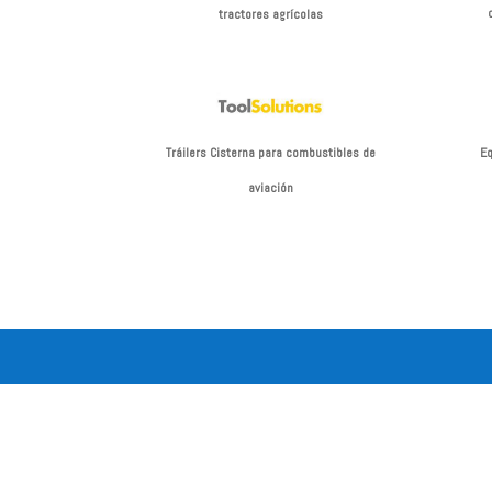
tractores agrícolas
Eq
Tráilers Cisterna para combustibles de
aviación