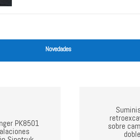
Novedades
Suminis
retroexca
finger PK8501
sobre cam
talaciones
dobl
ón Sinotruk