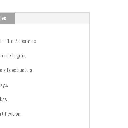
les
 – 1 o 2 operarios
mo de la grúa.
 a la estructura.
kgs.
kgs.
tificación.