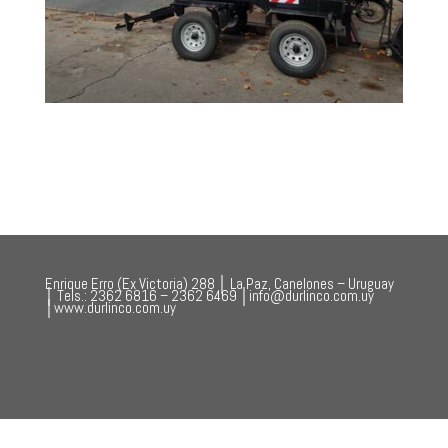
Enrique Erro (Ex Victoria) 288 │ La Paz, Canelones – Uruguay
│ Tels.: 2362 6816 – 2362 6469 │info@durlinco.com.uy
│www.durlinco.com.uy